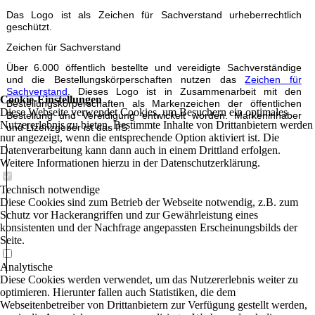
Das Logo ist als Zeichen für Sachverstand urheberrechtlich
geschützt.
Zeichen für Sachverstand
Über 6.000 öffentlich bestellte und vereidigte Sachverständige
und die Bestellungskörperschaften nutzen das
Zeichen für
Sachverstand
. Dieses Logo ist in Zusammenarbeit mit den
Cookie-Einstellungen
Bestellungskörperschaften als Markenzeichen der öffentlichen
Diese Webseite verwendet Cookies, um Besuchern ein optimales
Bestellung und Vereidigung entwickelt worden. Markeninhaber
Nutzererlebnis zu bieten. Bestimmte Inhalte von Drittanbietern werden
und Lizenzgeber ist das IfS.
nur angezeigt, wenn die entsprechende Option aktiviert ist. Die
Datenverarbeitung kann dann auch in einem Drittland erfolgen.
Weitere Informationen hierzu in der Datenschutzerklärung.
Technisch notwendige
Diese Cookies sind zum Betrieb der Webseite notwendig, z.B. zum
Schutz vor Hackerangriffen und zur Gewährleistung eines
konsistenten und der Nachfrage angepassten Erscheinungsbilds der
Seite.
Analytische
Diese Cookies werden verwendet, um das Nutzererlebnis weiter zu
optimieren. Hierunter fallen auch Statistiken, die dem
Webseitenbetreiber von Drittanbietern zur Verfügung gestellt werden,